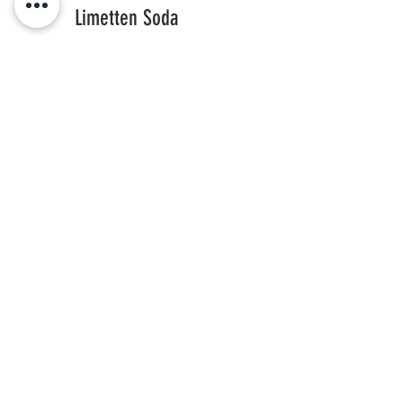
Limetten Soda
hausgemacht und alkoholfrei
Lemongras Soda
hausgemacht, alkoholfrei und erfrischend